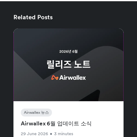
Related Posts
Airwallex 뉴스
Airwallex 6월 업데이트 소식
29 June 2026
•
3 minutes