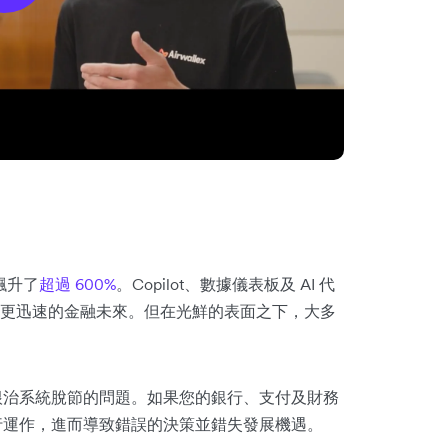
飆升了
超過 600%
。Copilot、數據儀表板及 AI 代
更迅速的金融未來。但在光鮮的表面之下，大多
法根治系統脫節的問題。如果您的銀行、支付及財務
進行運作，進而導致錯誤的決策並錯失發展機遇。