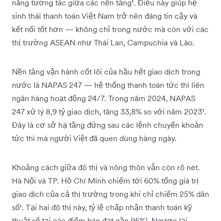
năng tương tác giữa các nền tảng¹. Điều này giúp hệ
sinh thái thanh toán Việt Nam trở nên đáng tin cậy và
kết nối tốt hơn — không chỉ trong nước mà còn với các
thị trường ASEAN như Thái Lan, Campuchia và Lào.
Nền tảng vận hành cốt lõi của hầu hết giao dịch trong
nước là NAPAS 247 — hệ thống thanh toán tức thì liên
ngân hàng hoạt động 24/7. Trong năm 2024, NAPAS
247 xử lý 8,9 tỷ giao dịch, tăng 33,8% so với năm 2023¹.
Đây là cơ sở hạ tầng đứng sau các lệnh chuyển khoản
tức thì mà người Việt đã quen dùng hàng ngày.
Khoảng cách giữa đô thị và nông thôn vẫn còn rõ nét.
Hà Nội và TP. Hồ Chí Minh chiếm tới 60% tổng giá trị
giao dịch của cả thị trường trong khi chỉ chiếm 25% dân
số¹. Tại hai đô thị này, tỷ lệ chấp nhận thanh toán kỹ
thuật số tại các điểm bán đạt gần 95%¹. Ngược lại,