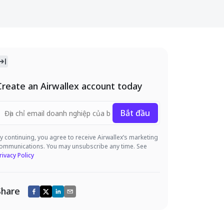
Create an Airwallex account today
Bắt đầu
y continuing, you agree to receive Airwallex’s marketing
ommunications. You may unsubscribe any time. See
rivacy Policy
Share