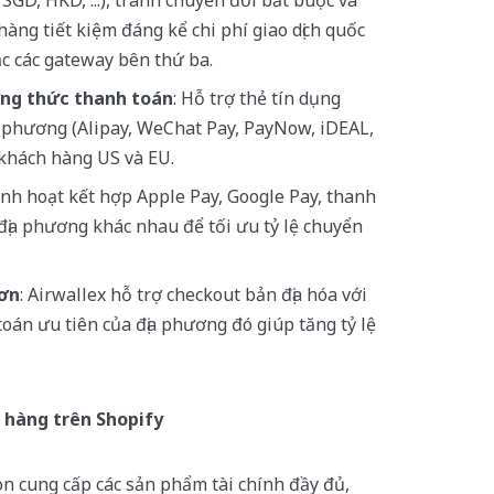
 SGD, HKD, ...), tránh chuyển đổi bắt buộc và
àng tiết kiệm đáng kể chi phí giao dịch quốc
ặc các gateway bên thứ ba.
ơng thức thanh toán
: Hỗ trợ thẻ tín dụng
 phương (Alipay, WeChat Pay, PayNow, iDEAL,
i khách hàng US và EU.
inh hoạt kết hợp Apple Pay, Google Pay, thanh
địa phương khác nhau để tối ưu tỷ lệ chuyển
hơn
: Airwallex hỗ trợ checkout bản địa hóa với
oán ưu tiên của địa phương đó giúp tăng tỷ lệ
n hàng trên Shopify
òn cung cấp các sản phẩm tài chính đầy đủ,