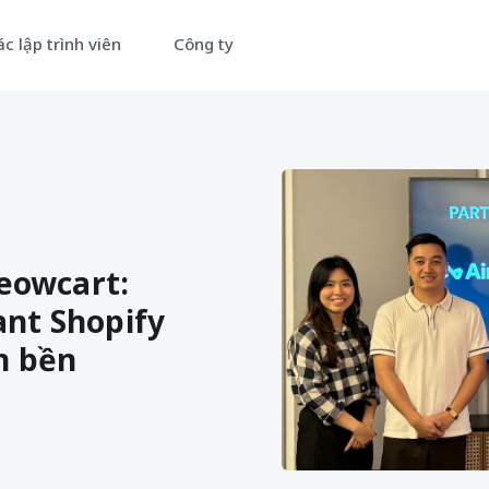
c lập trình viên
Công ty
Meowcart:
nt Shopify
n bền