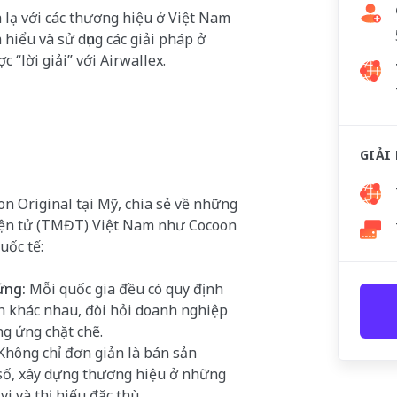
 lạ với các thương hiệu ở Việt Nam
 hiểu và sử dụng các giải pháp ở
 “lời giải” với Airwallex.
GIẢI
on Original tại Mỹ, chia sẻ về những
iện tử (TMĐT) Việt Nam như Cocoon
uốc tế:
ứng:
Mỗi quốc gia đều có quy định
h khác nhau, đòi hỏi doanh nghiệp
ng ứng chặt chẽ.
Không chỉ đơn giản là bán sản
số, xây dựng thương hiệu ở những
i và thị hiếu đặc thù.