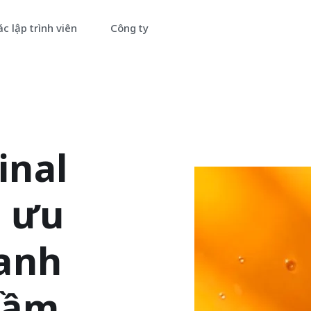
c lập trình viên
Công ty
em bản demo trực tuyến dài 3
phút
inal
ập thông tin của bạn vào dưới đây để xem bản demo:
i ưu
hanh
tầm