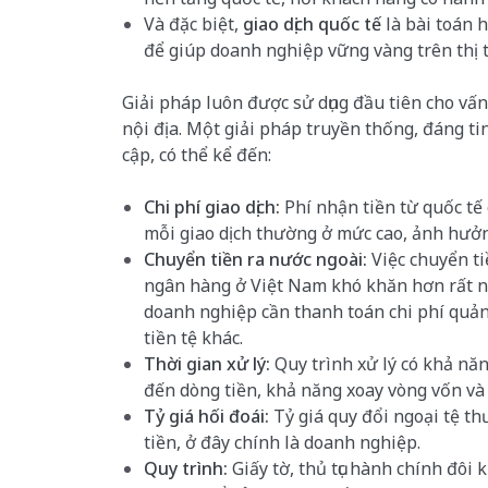
Và đặc biệt,
giao dịch quốc tế
là bài toán 
để giúp doanh nghiệp vững vàng trên thị 
Giải pháp luôn được sử dụng đầu tiên cho vấn
nội địa. Một giải pháp truyền thống, đáng t
cập, có thể kể đến:
Chi phí giao dịch:
Phí nhận tiền từ quốc tế
mỗi giao dịch thường ở mức cao, ảnh hưởn
Chuyển tiền ra nước ngoài:
Việc chuyển t
ngân hàng ở Việt Nam khó khăn hơn rất nhi
doanh nghiệp cần thanh toán chi phí quản
tiền tệ khác.
Thời gian xử lý:
Quy trình xử lý có khả nă
đến dòng tiền, khả năng xoay vòng vốn và 
Tỷ giá hối đoái:
Tỷ giá quy đổi ngoại tệ t
tiền, ở đây chính là doanh nghiệp.
Quy trình:
Giấy tờ, thủ tục hành chính đôi k