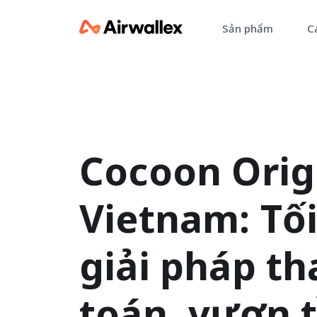
Sản phẩm
Cá
X
Cocoon Orig
Nh
Vietnam: Tố
giải pháp t
toán, vươn 