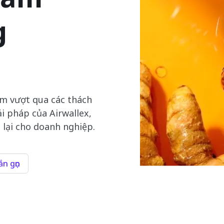
g
m vượt qua các thách
ải pháp của Airwallex,
 lại cho doanh nghiệp.
n gọn