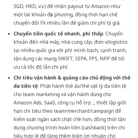
SGD, HKD, v.v.) để nhận payout từ Amazon như
một tài khoản địa phương, đồng thời hạn chế
chuyển đổi FX nhiều lần để giảm chi phí tỷ giá.
Chuyển tiền quốc tế nhanh, phí thấp
: Chuyển
khoản đến nhà máy, nhà cung cấp, đơn vị logistics
tại nhiều quốc gia với phí minh bạch, cạnh tranh,
tận dụng các mạng SWIFT, SEPA, FPS, NPP để tối
ưu cả tốc độ lẫn chi phí.
Chi tiêu vận hành & quảng cáo chủ động với thẻ
đa tiền tệ
: Phát hành thẻ ảo/thẻ vật lý đa tiền tệ
cho team marketing và vận hành dùng cho
Amazon Ads, SaaS, công cụ hỗ trợ…, thiết lập giới
hạn chi tiêu theo team/merchant/campaign để
kiểm soát ngân sách chặt chẽ hơn, đồng thời tận
dụng chương trình hoàn tiền (cashback) trên chi
tiêu hợp lệ để tăng thêm biên lợi nhuận cho