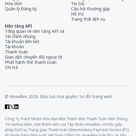
Hóa đơn
Tin tức
Quản lý Đăng ký
Câu hỏi thường gặp
Hỗ trợ
Trạng thái dịch vụ
Nền tảng API
Tổng quan về nền tảng API và
Tài chính nhúng
Tài khoản liên kết
Tài khoản
Thanh toán
Giao dịch chuyển đổi ngoại tệ
Phát hành thẻ thanh toán
Chi trả
© Airwallex 2026. Bảo lưu mọi quyền.
Sơ đồ trang web
Công Ty Trách Nhiệm Hữu Hạn Một Thành Viên Thanh Toán Viễn Thông
Tin Học Bưu Điện, một thành viên của Tập đoàn Airwallex, sở hữu giấy
phép Dịch vụ Trung gian Thanh toán (Intermediary Payment Service IPS)
do Ngân hàng Nhà nước Việt Nam (SBV) cấp. Airwallex tuân thủ các tiêu