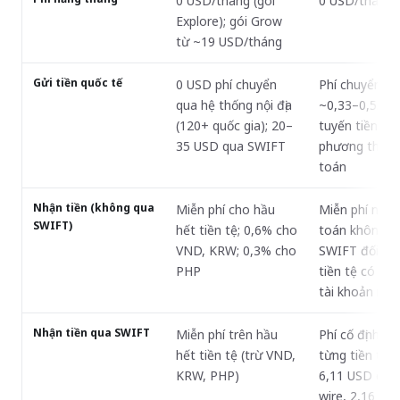
0 USD/tháng (gói
0 USD/tháng
Explore); gói Grow
từ ~19 USD/tháng
Gửi tiền quốc tế
0 USD phí chuyển
Phí chuyển đổ
qua hệ thống nội địa
~0,33–0,55% 
(120+ quốc gia); 20–
tuyến tiền tệ 
35 USD qua SWIFT
phương thức 
toán
Nhận tiền (không qua
Miễn phí cho hầu
Miễn phí nhận
SWIFT)
hết tiền tệ; 0,6% cho
toán không q
VND, KRW; 0,3% cho
SWIFT đối với
PHP
tiền tệ có thô
tài khoản nội 
Nhận tiền qua SWIFT
Miễn phí trên hầu
Phí cố định th
hết tiền tệ (trừ VND,
từng tiền tệ (v
KRW, PHP)
6,11 USD cho
wire, 2,16 GB