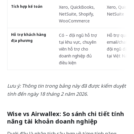
Tích hợp kế toán
Xero, QuickBooks,
Xero, QuickB
NetSuite, Shopify,
NetSuite
WooCommerce
Hỗ trợ khách hàng
Có – đội ngũ hỗ trợ
Hỗ trợ qua
địa phương
tại khu vực, chuyên
email/chat; k
viên hỗ trợ cho
đội ngũ địa p
doanh nghiệp đủ
tại Việt Nam
điều kiện
Lưu ý: Thông tin trong bảng này đã được kiểm duyệt
tính đến ngày 18 tháng 2 năm 2026.
Wise vs Airwallex: So sánh chi tiết tính
năng tài khoản doanh nghiệp
Dưới đây là phân tích sâu hơn về từng tính năng