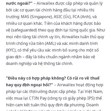
nước ngoài?"
– Airwallex được cấp phép và quản lý
bởi các cơ quan tài chính hàng đầu tại nhiều thị
trường: MAS (Singapore), ASIC (Úc), FCA (Anh), và
nhiều cơ quan khác. Tiền của khách hàng được bảo
vệ (safeguarded) theo quy định tại từng quốc gia. Như
mọi nền tảng tài chính uy tín, Airwallex tuân thủ quy
trình chống rửa tiền (AML) và xác minh danh tính
(KYC), có thể yêu cầu xác minh bổ sung cho một số
giao dịch – đây là tiêu chuẩn ngành nhằm bảo vệ
doanh nghiệp và hệ thống tài chính.
"Điều này có hợp pháp không? Có rủi ro về thuế
hay quy định ngoại hối?"
– Airwallex hoạt động hợp
pháp tại các thị trường được cấp phép. Tại Việt Nam,
việc mua lại CTIN Pay (công ty có giấy phép IPS) thể
hiện cam kết tuân thủ quy định địa phương. Doanh