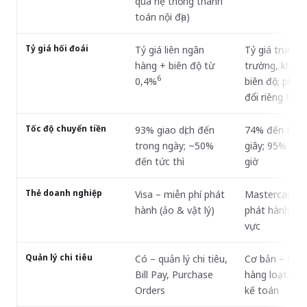
qua hệ thống thanh
toán nội địa)
Tỷ giá hối đoái
Tỷ giá liên ngân
Tỷ giá trung bì
hàng + biên độ từ
trường, không
6
0,4%
biên độ; phí 
đổi riêng từ 
Tốc độ chuyển tiền
93% giao dịch đến
74% đến tron
trong ngày; ~50%
giây; 95% tro
đến tức thì
giờ
Thẻ doanh nghiệp
Visa – miễn phí phát
Mastercard – 
hành (ảo & vật lý)
phát hành tùy
vực
Quản lý chi tiêu
Có – quản lý chi tiêu,
Cơ bản – tha
Bill Pay, Purchase
hàng loạt, tíc
Orders
kế toán