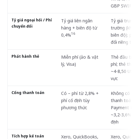
1
GBP SWIFT)
Tỷ giá ngoại hối / Phí
Tỷ giá liên ngân
Tỷ giá trung bì
chuyển đổi
hàng + biên độ từ
trường (không
16
0,4%
biên độ); phí 
đổi riêng từ 
Phát hành thẻ
Miễn phí (ảo & vật
Thẻ đầu tiên 
lý, Visa)
phí; thẻ thêm 
~4-8,50 USD 
vực
Cổng thanh toán
Có – phí từ 2,8% +
Không có cổn
phí cố định tùy
thanh toán đầ
phương thức
Payment Links
~3,2-3,6% + p
định
Tích hợp kế toán
Xero, QuickBooks,
Xero, QuickB