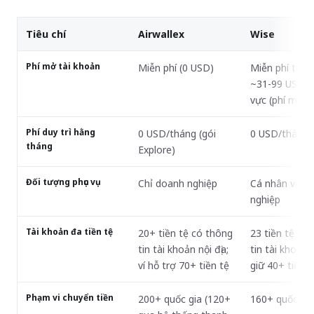
Tiêu chí
Airwallex
Wise
Phí mở tài khoản
Miễn phí (0 USD)
Miễn phí tại M
~31-99 USD t
vực (phí một l
Phí duy trì hằng
0 USD/tháng (gói
0 USD/tháng
tháng
Explore)
Đối tượng phục vụ
Chỉ doanh nghiệp
Cá nhân và d
nghiệp
Tài khoản đa tiền tệ
20+ tiền tệ có thông
23 tiền tệ có
tin tài khoản nội địa;
tin tài khoản n
ví hỗ trợ 70+ tiền tệ
giữ 40+ tiền t
Phạm vi chuyển tiền
200+ quốc gia (120+
160+ quốc gia