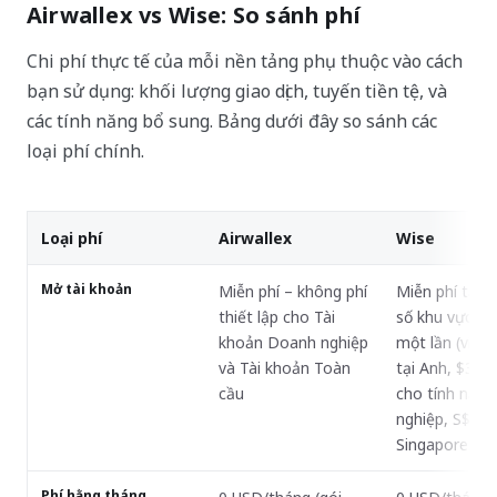
Airwallex vs Wise: So sánh phí
Chi phí thực tế của mỗi nền tảng phụ thuộc vào cách
bạn sử dụng: khối lượng giao dịch, tuyến tiền tệ, và
các tính năng bổ sung. Bảng dưới đây so sánh các
loại phí chính.
Loại phí
Airwallex
Wise
Mở tài khoản
Miễn phí – không phí
Miễn phí tại 
thiết lập cho Tài
số khu vực th
khoản Doanh nghiệp
một lần (ví dụ
và Tài khoản Toàn
tại Anh, $31 t
cầu
cho tính năn
nghiệp, S$99 t
Singapore)
Phí hằng tháng