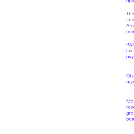
ope
The
Int
Air
mar
PAS
lux
pay
Ols
raz
McL
mod
gre
bet