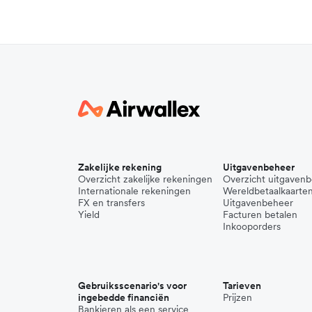
Zakelijke rekening
Uitgavenbeheer
Overzicht zakelijke rekeningen
Overzicht uitgaven
Internationale rekeningen
Wereldbetaalkaarte
FX en transfers
Uitgavenbeheer
Yield
Facturen betalen
Inkooporders
Gebruiksscenario's voor
Tarieven
ingebedde financiën
Prijzen
Bankieren als een service