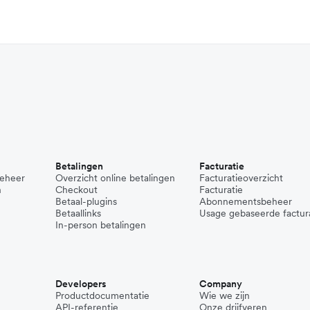
Betalingen
Facturatie
beheer
Overzicht online betalingen
Facturatieoverzicht
n
Checkout
Facturatie
Betaal-plugins
Abonnementsbeheer
Betaallinks
Usage gebaseerde factur
In-person betalingen
Developers
Company
Productdocumentatie
Wie we zijn
API-referentie
Onze drijfveren