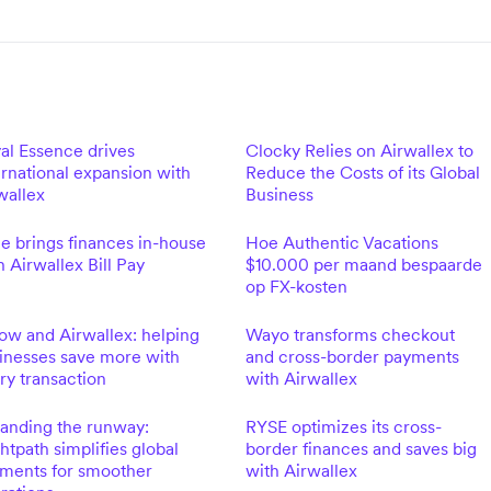
al Essence drives
Clocky Relies on Airwallex to
ernational expansion with
Reduce the Costs of its Global
wallex
Business
ue brings finances in-house
Hoe Authentic Vacations
h Airwallex Bill Pay
$10.000 per maand bespaarde
op FX-kosten
w and Airwallex: helping
Wayo transforms checkout
inesses save more with
and cross-border payments
ry transaction
with Airwallex
anding the runway:
RYSE optimizes its cross-
ghtpath simplifies global
border finances and saves big
ments for smoother
with Airwallex