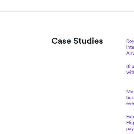
Case Studies
Roy
int
Air
Bil
wit
Meo
bus
eve
Exp
Fli
pay