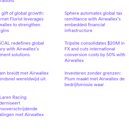
rations
 gift of global growth:
Sphere automates global tax
ernet Florist leverages
remittance with Airwallex’s
wallex to strengthen
embedded financial
gins
infrastructure
CAL redefines global
Tripsite consolidates $20M in
ury with Airwallex’s
FX and cuts international
ment solutions
conversion costs by 50% with
Airwallex
am breidt met Airwallex
Investeren zonder grenzen:
endsnel wereldwijd uit
Plum maakt met Airwallex de
bedrijfsmissie waar
aren Racing
erniseert
nsoverschrijdende
alingen met Airwallex