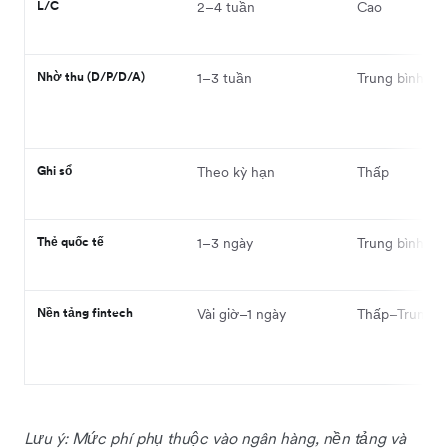
L/C
2–4 tuần
Cao
Nhờ thu (D/P/D/A)
1–3 tuần
Trung bình
Ghi sổ
Theo kỳ hạn
Thấp
Thẻ quốc tế
1–3 ngày
Trung bình–C
Nền tảng fintech
Vài giờ–1 ngày
Thấp–Trung b
Lưu ý: Mức phí phụ thuộc vào ngân hàng, nền tảng và