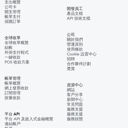
支出概覽
公司卡
開發員工
開支管理
產品文檔
帳單支付
API 技術文檔
採購訂單
公司
全球收單
關於我們
全球收單概覽
營運原則
結帳
使用條款
外掛支付程式
Cookie 設置中心
一鍵收款
招聘
POS 收款方案
合作夥伴計劃
獎賞
帳單管理
帳單概覽
資源中心
網上發票收款
網誌
訂閱管理
客戶分享
按量收款
新聞中心
常見問題
服務支援
平台 API
服務支援
平台 API 及嵌入式金融概覽
服務狀態
連結帳戶