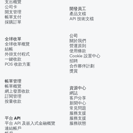
支出概覽
公司卡
開發員工
開支管理
產品文檔
帳單支付
API 技術文檔
採購訂單
公司
全球收單
關於我們
全球收單概覽
營運原則
結帳
使用條款
外掛支付程式
Cookie 設置中心
一鍵收款
招聘
POS 收款方案
合作夥伴計劃
獎賞
帳單管理
帳單概覽
資源中心
網上發票收款
網誌
訂閱管理
客戶分享
按量收款
新聞中心
常見問題
服務支援
平台 API
服務支援
平台 API 及嵌入式金融概覽
服務狀態
連結帳戶