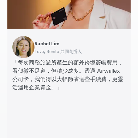
Rachel Lim
Henson Tsai
Phyllis
Jennifer Chong
Benjamin
Tomy Wu
Love, Bonito 共同創辦人
SleekFlow 創辦人
Jakewell 數碼營運總監
Linjer 行政總裁
Grams(28) 創辦人
MyiCellar 共同創辦人
「每次商務旅遊所產生的額外跨境簽帳費用，
看似微不足道，但積少成多。透過 Airwallex
公司卡，我們得以大幅節省這些手續費，更靈
活運用企業資金。」