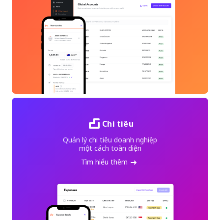
Chi tiêu
Quản lý chi tiêu doanh nghiệp
một cách toàn diện
Tìm hiểu thêm