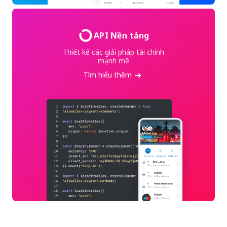
API Nền tảng
Thiết kế các giải pháp tài chính
mạnh mẽ
Tìm hiểu thêm