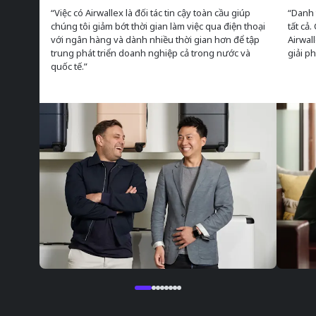
“Việc có Airwallex là đối tác tin cậy toàn cầu giúp
“Danh 
chúng tôi giảm bớt thời gian làm việc qua điện thoại
tất cả.
với ngân hàng và dành nhiều thời gian hơn để tập
Airwal
trung phát triển doanh nghiệp cả trong nước và
giải p
quốc tế.”